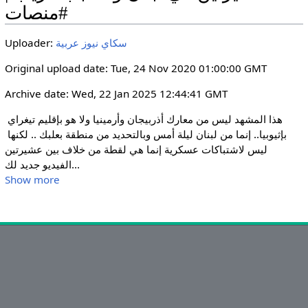
i
r
#منصات
n
f
g
u
سكاي نيوز عربية
Uploader:
s
l
Original upload date: Tue, 24 Nov 2020 01:00:00 GMT
l
s
Archive date: Wed, 22 Jan 2025 12:44:41 GMT
c
هذا المشهد ليس من معارك أذربيجان وأرمينيا ولا هو بإقليم تيغراي 
r
بإثيوبيا.. إنما من لبنان ليلة أمس وبالتحديد من منطقة بعلبك .. لكنها 
e
ليس لاشتباكات عسكرية إنما هي لقطة من خلاف بين عشيرتين

e
...
الفيديو جديد لك
n
Show more