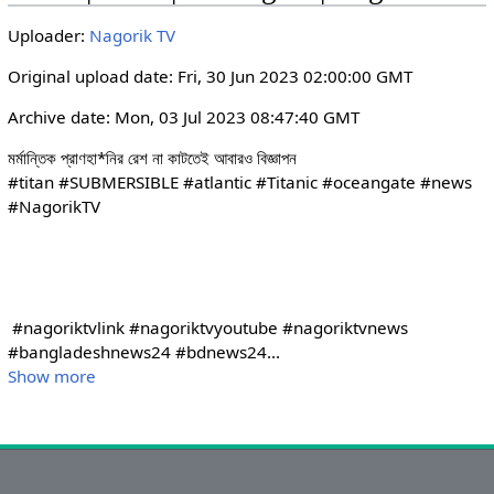
i
r
Uploader:
Nagorik TV
n
f
g
u
Original upload date: Fri, 30 Jun 2023 02:00:00 GMT
s
l
Archive date: Mon, 03 Jul 2023 08:47:40 GMT
l
s
মর্মান্তিক প্রাণহা*নির রেশ না কাটতেই আবারও বিজ্ঞাপন

c
#titan #SUBMERSIBLE #atlantic #Titanic #oceangate #news 
r
#NagorikTV 

e
e
n
 #nagoriktvlink #nagoriktvyoutube #nagoriktvnews 
#bangladeshnews24 #bdnews24
...
Show more