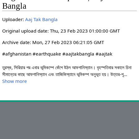
i
r
Bangla
n
f
g
u
Uploader:
Aaj Tak Bangla
s
l
Original upload date: Thu, 23 Feb 2023 01:00:00 GMT
l
s
Archive date: Mon, 27 Feb 2023 06:21:05 GMT
c
#afghanistan #earthquake #aajtakbangla #aajtak

r
e
তুরস্ক, সিরিয়ার পর এবার ভূমিকম্পে কেঁপে উঠল আফগানিস্তান। বৃহস্পতিবার সকালে চিনা 
e
সীমান্তের কাছে আফগানিস্তান এবং তাজিকিস্তানে ভূমিকম্প অনুভূত হয়। উত্তর-পূ
...
n
Show more