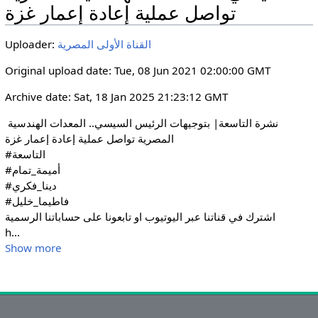
i
r
تواصل عملية إعادة إعمار غزة
n
f
g
u
القناة الأولى المصرية
Uploader:
s
l
Original upload date: Tue, 08 Jun 2021 02:00:00 GMT
l
s
Archive date: Sat, 18 Jan 2025 21:23:12 GMT
c
نشرة التاسعة| بتوجيهات الرئيس السيسي.. المعدات الهندسية 
r
المصرية تواصل عملية إعادة إعمار غزة

e
#التاسعة

e
#أميمة_تمام

n
#دينا_فكري

#فاطيما_خليل

اشترك في قناتنا عبر اليوتيوب او تابعونا على حساباتنا الرسمية 

h
...
Show more