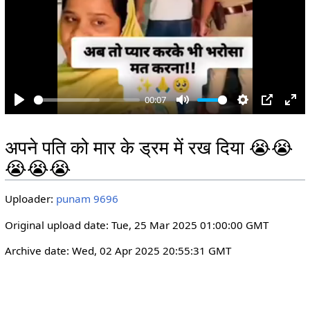
y
00:07
P
M
S
P
E
l
u
e
I
n
अपने पति को मार के ड्रम में रख दिया 😭😭
a
t
t
P
t
😭😭😭
y
e
t
e
i
r
Uploader:
punam 9696
n
f
g
u
Original upload date: Tue, 25 Mar 2025 01:00:00 GMT
s
l
Archive date: Wed, 02 Apr 2025 20:55:31 GMT
l
s
c
r