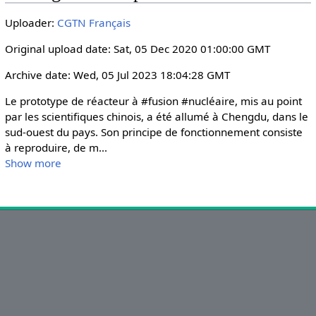
i
r
Uploader:
CGTN Français
n
f
g
u
Original upload date: Sat, 05 Dec 2020 01:00:00 GMT
s
l
Archive date: Wed, 05 Jul 2023 18:04:28 GMT
l
s
Le prototype de réacteur à #fusion #nucléaire, mis au point 
c
par les scientifiques chinois, a été allumé à Chengdu, dans le 
r
sud-ouest du pays. Son principe de fonctionnement consiste 
à reproduire, de m
...
e
Show more
e
n