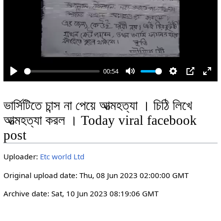
y
00:54
P
M
S
P
E
l
u
e
I
n
ভার্সিটিতে চান্স না পেয়ে আত্মহত্যা । চিঠি লিখে
a
t
t
P
t
আত্মহত্যা করল । Today viral facebook
y
e
t
e
i
r
post
n
f
g
u
Uploader:
Etc world Ltd
s
l
Original upload date: Thu, 08 Jun 2023 02:00:00 GMT
l
s
Archive date: Sat, 10 Jun 2023 08:19:06 GMT
c
r