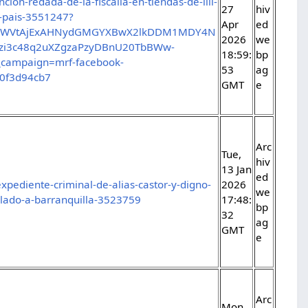
cion-redada-de-la-fiscalia-en-tiendas-de-lili-
27
hiv
l-pais-3551247?
Apr
ed
4DYWVtAjExAHNydGMGYXBwX2lkDDM1MDY4N
2026
we
zi3c48q2uXZgzaPzyDBnU20TbBWw-
18:59:
bp
campaign=mrf-facebook-
53
ag
0f3d94cb7
GMT
e
Arc
Tue,
hiv
13 Jan
ed
expediente-criminal-de-alias-castor-y-digno-
2026
we
slado-a-barranquilla-3523759
17:48:
bp
32
ag
GMT
e
Arc
Mon,