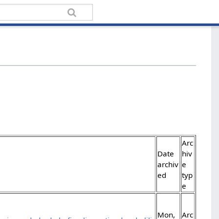
Arc
Date
hiv
archiv
e
ed
typ
e
Mon,
Arc