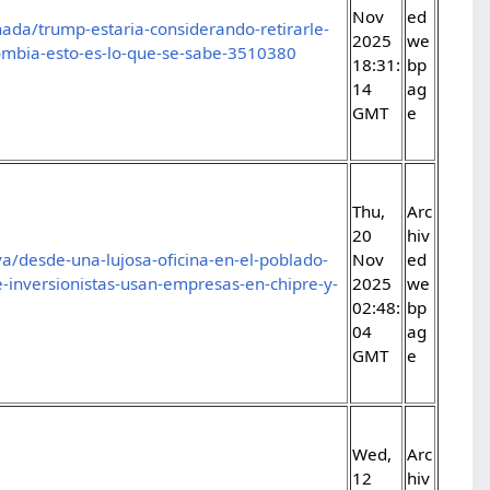
Nov
ed
da/trump-estaria-considerando-retirarle-
2025
we
lombia-esto-es-lo-que-se-sabe-3510380
18:31:
bp
14
ag
GMT
e
Thu,
Arc
20
hiv
a/desde-una-lujosa-oficina-en-el-poblado-
Nov
ed
e-inversionistas-usan-empresas-en-chipre-y-
2025
we
02:48:
bp
04
ag
GMT
e
Wed,
Arc
12
hiv