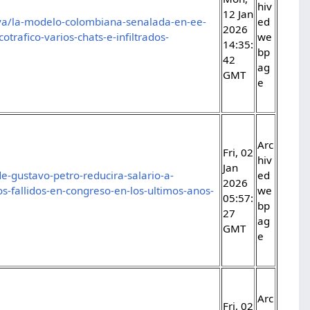
hiv
12 Jan
iva/la-modelo-colombiana-senalada-en-ee-
ed
2026
trafico-varios-chats-e-infiltrados-
we
14:35:
bp
42
ag
GMT
e
Arc
Fri, 02
hiv
Jan
e-gustavo-petro-reducira-salario-a-
ed
2026
os-fallidos-en-congreso-en-los-ultimos-anos-
we
05:57:
bp
27
ag
GMT
e
Arc
Fri, 02