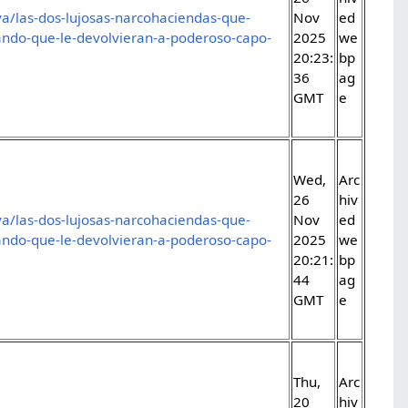
va/las-dos-lujosas-narcohaciendas-que-
Nov
ed
ando-que-le-devolvieran-a-poderoso-capo-
2025
we
20:23:
bp
36
ag
GMT
e
Wed,
Arc
26
hiv
va/las-dos-lujosas-narcohaciendas-que-
Nov
ed
ando-que-le-devolvieran-a-poderoso-capo-
2025
we
20:21:
bp
44
ag
GMT
e
Thu,
Arc
20
hiv