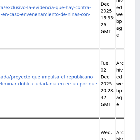
hiv
Dec
a/exclusivo-la-evidencia-que-hay-contra-
ed
2025
a-en-caso-envenenamiento-de-ninas-con-
we
15:33:
bp
26
ag
GMT
e
Tue,
Arc
02
hiv
ada/proyecto-que-impulsa-el-republicano-
Dec
ed
liminar-doble-ciudadania-en-ee-uu-por-que-
2025
we
20:28:
bp
42
ag
GMT
e
Wed,
Arc
26
hiv