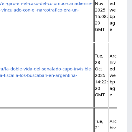
el-giro-en-el-caso-del-colombo-canadiense-
Nov
ed
-vinculado-con-el-narcotrafico-era-un-
2025
we
15:08:
bp
29
ag
GMT
e
Tue,
Arc
28
hiv
a/la-doble-vida-del-senalado-capo-invisible-
Oct
ed
-fiscalia-los-buscaban-en-argentina-
2025
we
14:22:
bp
20
ag
GMT
e
Tue,
Arc
21
hiv