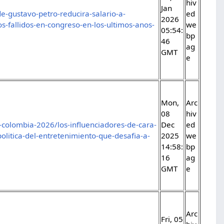
hiv
Jan
e-gustavo-petro-reducira-salario-a-
ed
2026
os-fallidos-en-congreso-en-los-ultimos-anos-
we
05:54:
bp
46
ag
GMT
e
Mon,
Arc
08
hiv
-colombia-2026/los-influenciadores-de-cara-
Dec
ed
olitica-del-entretenimiento-que-desafia-a-
2025
we
14:58:
bp
16
ag
GMT
e
Arc
Fri, 05