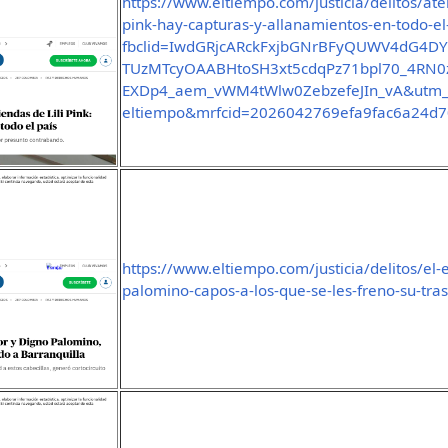
https://www.eltiempo.com/justicia/delitos/aten
pink-hay-capturas-y-allanamientos-en-todo-e
fbclid=IwdGRjcARckFxjbGNrBFyQUWV4dG
TUzMTcyOAABHtoSH3xt5cdqPz71bpl70_4RN0
EXDp4_aem_vWM4tWlw0ZebzefeJIn_vA&utm_
eltiempo&mrfcid=2026042769efa9fac6a24d7
https://www.eltiempo.com/justicia/delitos/el-
palomino-capos-a-los-que-se-les-freno-su-tra