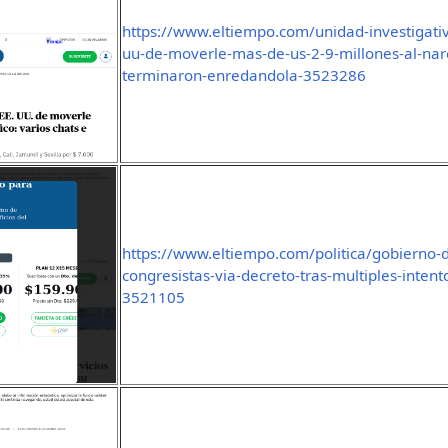
https://www.eltiempo.com/unidad-investigat
uu-de-moverle-mas-de-us-2-9-millones-al-narco
terminaron-enredandola-3523286
https://www.eltiempo.com/politica/gobierno-d
congresistas-via-decreto-tras-multiples-intent
3521105