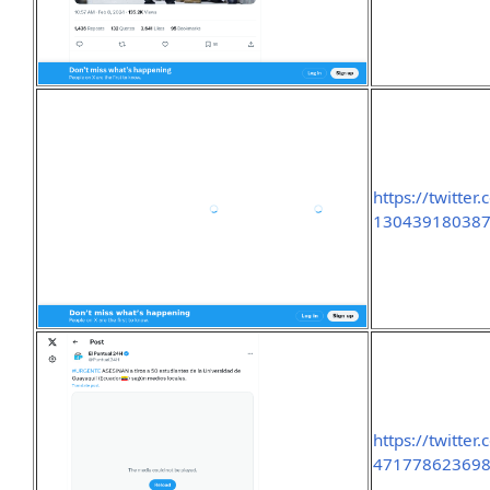
https://twitte
130439180387
https://twitte
471778623698