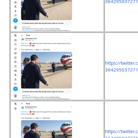
36429503727
https://twitte
36429503727
https://twitte