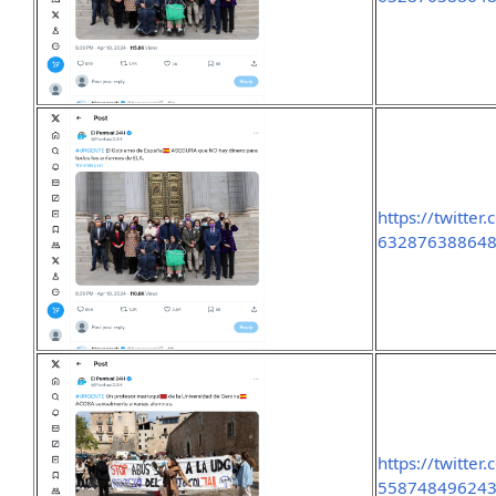
https://twitte
63287638864
https://twitte
55874849624