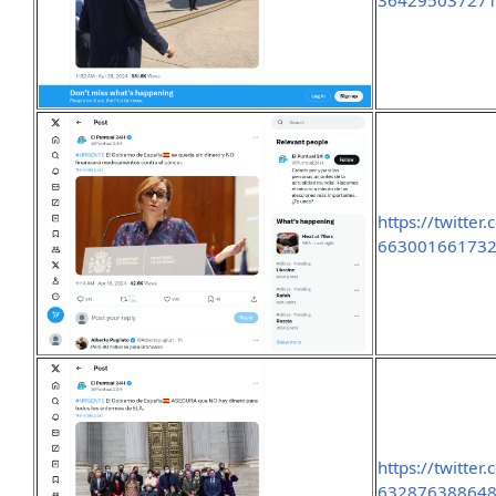
36429503727
https://twitte
66300166173
https://twitte
63287638864