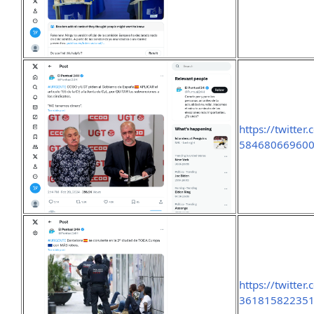
https://twitte
58468066960
https://twitte
361815822351