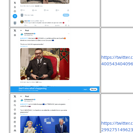
https://twitte
400543404096
https://twitte
29927514962