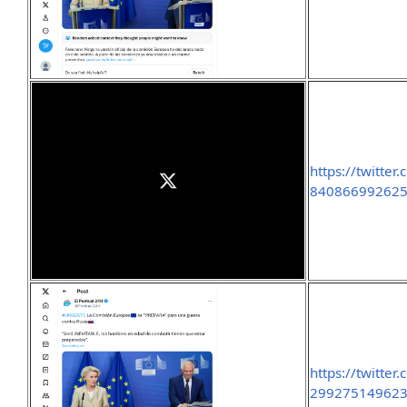
https://twitte
840866992625
https://twitte
29927514962