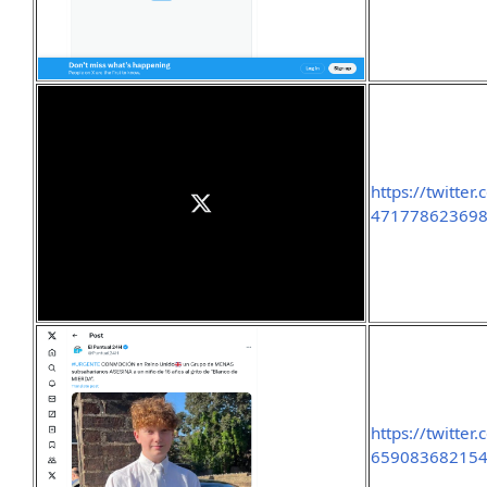
https://twitte
471778623698
https://twitte
65908368215