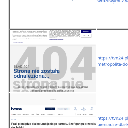
wrazliwymi-z-
https://tvn24.
metropolita-do
https://tvn24.
pieniadze-dla-