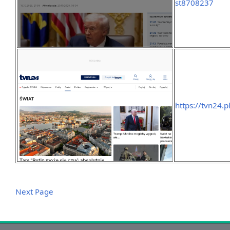
st8708237
https://tvn24.p
Next Page