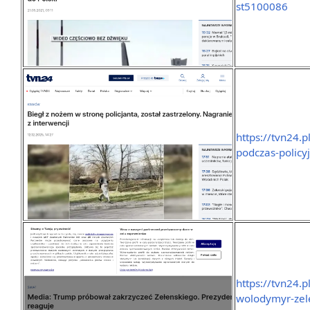
st5100086
https://tvn24.
podczas-policy
https://tvn24.p
wolodymyr-zele