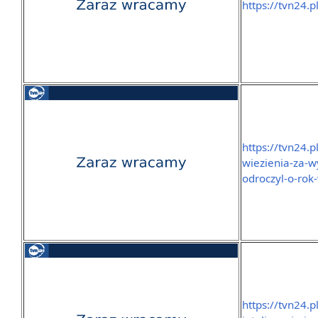
https://tvn24.
https://tvn24.p
wiezienia-za-w
odroczyl-o-ro
https://tvn24.p