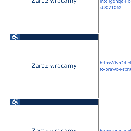
inteligencja-i
st9071062
https://tvn24.
to-prawo-i-spr
https://tvn24.