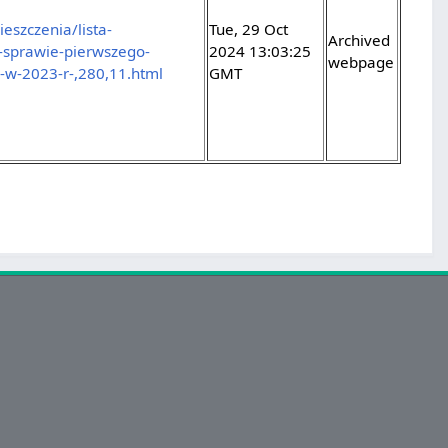
eszczenia/lista-
Tue, 29 Oct
Archived
-sprawie-pierwszego-
2024 13:03:25
webpage
-w-2023-r-,280,11.html
GMT