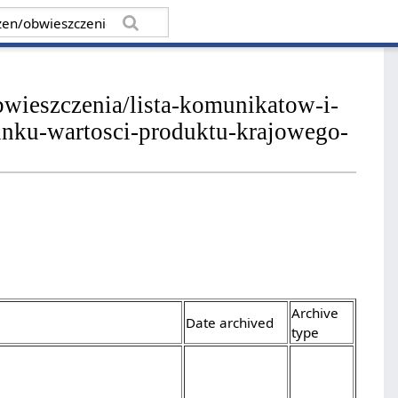
obwieszczenia/lista-komunikatow-i-
unku-wartosci-produktu-krajowego-
Archive
Date archived
type