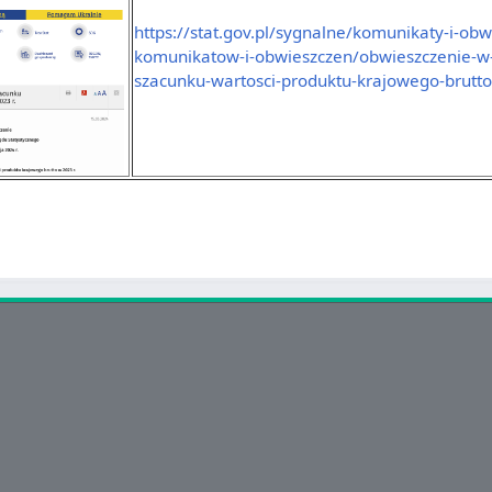
https://stat.gov.pl/sygnalne/komunikaty-i-obwi
komunikatow-i-obwieszczen/obwieszczenie-w
szacunku-wartosci-produktu-krajowego-brutto