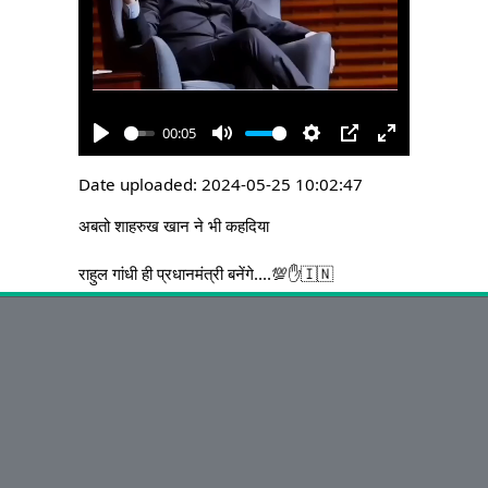
00:05
P
M
S
P
E
l
u
e
I
n
Date uploaded: 2024-05-25 10:02:47
a
t
t
P
t
अबतो शाहरुख खान ने भी कहदिया

y
e
t
e
i
r
राहुल गांधी ही प्रधानमंत्री बनेंगे....💯✋🇮🇳
n
f
g
u
s
l
l
s
c
r
e